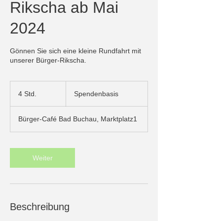
Rikscha ab Mai
2024
Gönnen Sie sich eine kleine Rundfahrt mit
unserer Bürger-Rikscha.
Spendenbasis
4 Std.
4
Spendenbasis
S
t
Bürger-Café Bad Buchau, Marktplatz1
d
.
Weiter
Beschreibung