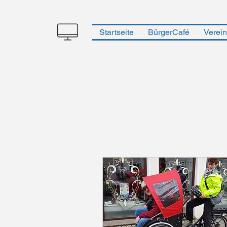
Startseite
BürgerCafé
Verein