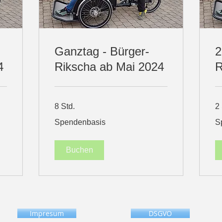
Ganztag - Bürger-
2
4
Rikscha ab Mai 2024
R
8 Std.
2 
Spendenbasis
Sp
Spendenbasis
S
Buchen
Impresum
DSGVO
© 15.04.2