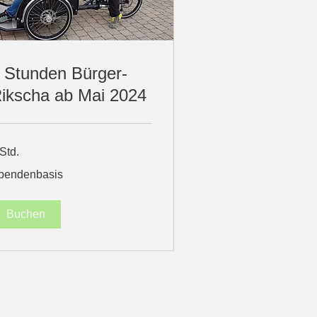
 Stunden Bürger-
ikscha ab Mai 2024
Std.
endenbasis
pendenbasis
Buchen
024 by bfb-f.de/M.Wissussek