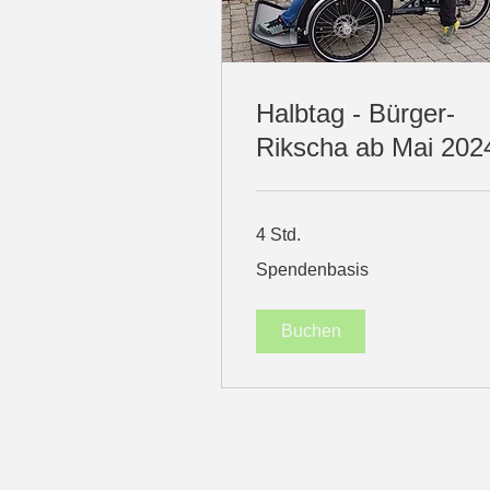
Halbtag - Bürger-
Rikscha ab Mai 202
4 Std.
Spendenbasis
Spendenbasis
Buchen
Unsere Hotline: 0171-2734607